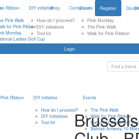
ink Ribbon
s
DIY initiative
Shop
Contact us
Events
S
Register
Donat
he Pink Walk
How do I proceed?
Pink Monday
alk for Pink Ribbon
DIY initiatives
The Pink Walk
ink Monday
Tool kit
Walk for Pink Ribbon
ational Ladies Golf Cup
Login
 Pink Ribbon
DIY initiative
Events
How do I proceed?
The Pink Walk
DIY Initiatives
Walk for Pink Ribbon
Tool kit
National Ladies Golf Cu
Baloise Antwerp 10 Mile