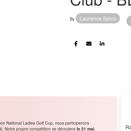
Brussel
Club - 
Laurence Spica
By