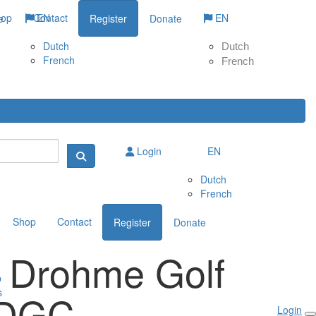
hop
Contact
EN
EN
e
Register
Donate
Dutch
Dutch
French
French
Login
EN
Dutch
French
Shop
Contact
Register
Donate
p
s
Login