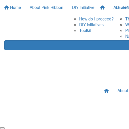
Home
About Pink Ribbon
DIY initiative
About P
Event
How do I proceed?
T
DIY initiatives
W
Toolkit
P
N
About