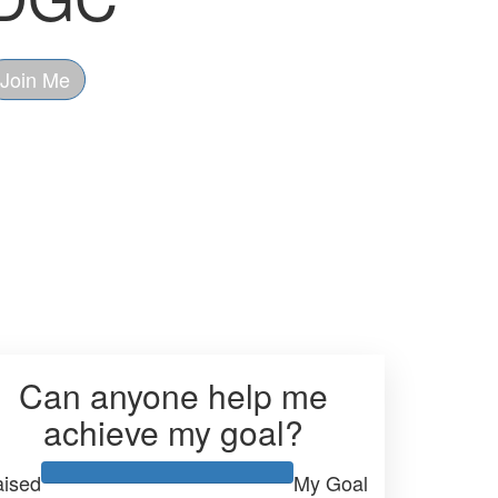
s Drohme Golf
BDGC
Join Me