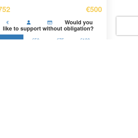
Can anyone help me
achieve my goal?
ised
My Goal
752
€500
Would you
€
like to support without obligation?
€25
€50
€75
€100
€
Donate
If you want a tax certificate, please
donate
directly
to the Fund Pink Ribbon. Please note that
this donation will not appear on the individuals
fundraising page.