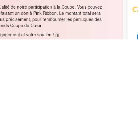
on National Ladies Golf Cup, nous participerons
Ra
26. Notre propre compétition se déroulera
le 21 mai.
ualité de notre participation à la Coupe. Vous pouvez
€
 faisant un don à Pink Ribbon. Le montant total sera
. Plus précisément, pour rembourser les perruques des
le fonds Coupe de Cœur.
gagement et votre soutien ! 🎀